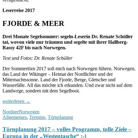
Leserreise 2017
FJORDE & MEER
Drei Monate Segelsommer: segeln-Leserin Dr. Renate Schüller
tat, wovon viele nur träumen und segelte mit ihrer Hallberg-
Rassy 42F bis nach Norwegen.
Text und Fotos: Dr. Renate Schüller
Der Sommertörn 2017 soll mich nach Norwegen führen. Norwegen,
das Land der Wikinger – Heimat der Nordlichter und der
Mitternachtssonne. Land der Fjorde, Berge, Gletscher und
Wasserfälle. All das möchte ich erkunden. Und zwar nicht auf dem
Landwege, sondern mit dem Segelboot.
Leserreise
weiterlesen
→
Norwegen
Nordsee
Norwegen
Allgemeines
,
Termine
,
Törnplanung
Törnplanung 2017 – volles Programm, tolle Ziele –
Europa in der „Westentasche“ ;-)