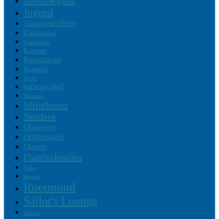
Jollensegeln
Jugend
Jüngstenschein
Kaliningrad
Kanalinseln
Kanaren
Katamaran
Klaipeda
Korfu
kurisches Haff
Masseick
Mittelmeer
Nordsee
Ophoven
Optifreizeit
Ostsee
Plattbodentörn
Polen
Regatta
Roermond
Sailor's Lounge
Salerno