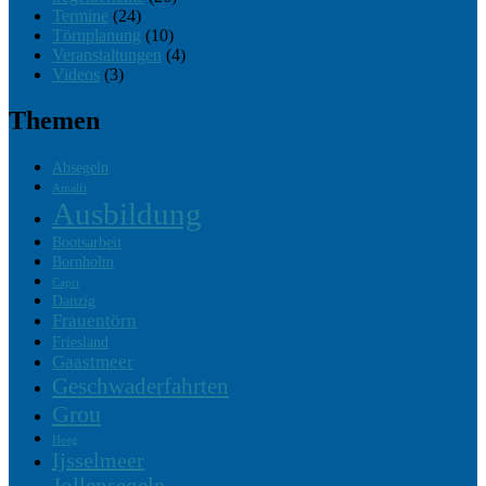
Termine
(24)
Törnplanung
(10)
Veranstaltungen
(4)
Videos
(3)
Themen
Absegeln
Amalfi
Ausbildung
Bootsarbeit
Bornholm
Capri
Danzig
Frauentörn
Friesland
Gaastmeer
Geschwaderfahrten
Grou
Heeg
Ijsselmeer