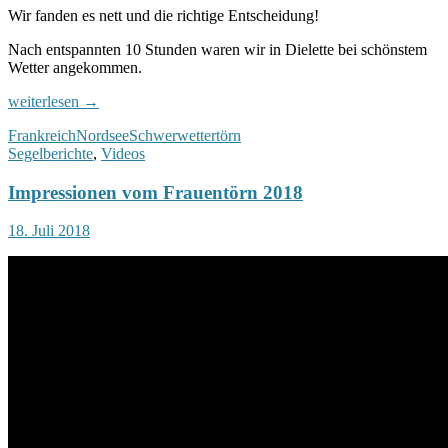
Wir fanden es nett und die richtige Entscheidung!
Nach entspannten 10 Stunden waren wir in Dielette bei schönstem
Wetter angekommen.
Törnbericht
weiterlesen
→
Schwerwettertörn
Frankreich
Nordsee
Schwerwettertörn
vom
Segelberichte
,
Videos
13.04
bis
Impressionen vom Frauentörn 2018
zum
21.04.2018
18. Juli 2018