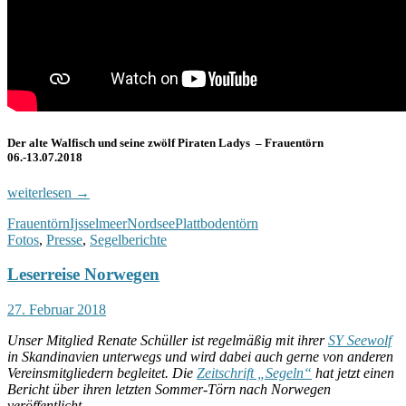
Der alte Walfisch und seine zwölf Piraten Ladys – Frauentörn
06.-13.07.2018
Impressionen
weiterlesen
→
vom
Frauentörn
Ijsselmeer
Nordsee
Plattbodentörn
Frauentörn
Fotos
,
Presse
,
Segelberichte
2018
Leserreise Norwegen
27. Februar 2018
Unser Mitglied Renate Schüller ist regelmäßig mit ihrer
SY Seewolf
in Skandinavien unterwegs und wird dabei auch gerne von anderen
Vereinsmitgliedern begleitet. Die
Zeitschrift „Segeln“
hat jetzt einen
Bericht über ihren letzten Sommer-Törn nach Norwegen
veröffentlicht.