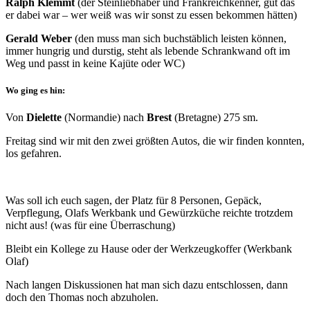
Ralph Klemmt
(der Steinliebhaber und Frankreichkenner, gut das
er dabei war – wer weiß was wir sonst zu essen bekommen hätten)
Gerald Weber
(den muss man sich buchstäblich leisten können,
immer hungrig und durstig, steht als lebende Schrankwand oft im
Weg und passt in keine Kajüte oder WC)
Wo ging es hin:
Von
Dielette
(Normandie) nach
Brest
(Bretagne) 275 sm.
Freitag sind wir mit den zwei größten Autos, die wir finden konnten,
los gefahren.
Was soll ich euch sagen, der Platz für 8 Personen, Gepäck,
Verpflegung, Olafs Werkbank und Gewürzküche reichte trotzdem
nicht aus! (was für eine Überraschung)
Bleibt ein Kollege zu Hause oder der Werkzeugkoffer (Werkbank
Olaf)
Nach langen Diskussionen hat man sich dazu entschlossen, dann
doch den Thomas noch abzuholen.