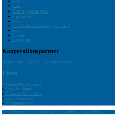
Sardinien
Schlei
Schnuppersegeln
Segelfreizeit
Solingen
South Coast Baltic Boating Rally 2018
Texel
Toskana
Törnbericht
Kooperationspartner
Düsseldorfer Segelclub Unterbacher See e.V.
Links
»
Marina Oolderhuuske
»
Grou, Friesland
»
Deutscher Wetterdienst
»
segeln-wissen.de
»
schnupperkurs.de
Impressum und Datenschutz
Stolz präsentiert von WordPress