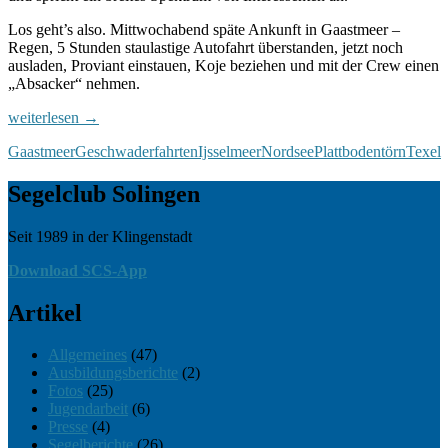
Los geht’s also. Mittwochabend späte Ankunft in Gaastmeer –
Regen, 5 Stunden staulastige Autofahrt überstanden, jetzt noch
ausladen, Proviant einstauen, Koje beziehen und mit der Crew einen
„Absacker“ nehmen.
Plattbodentour
weiterlesen
→
Christi
Gaastmeer
Geschwaderfahrten
Ijsselmeer
Nordsee
Plattbodentörn
Texel
Himmelfahrt
2014
Segelclub Solingen
Seit 1989 in der Klingenstadt
Seit 1989 in der Klingenstadt
Download SCS-App
Artikel
Allgemeines
(47)
Ausbildungsberichte
(2)
Fotos
(25)
Jugendarbeit
(6)
Presse
(4)
Segelberichte
(26)