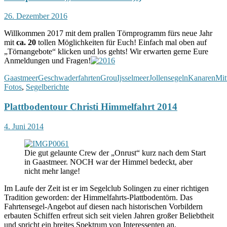
26. Dezember 2016
Willkommen 2017 mit dem prallen Törnprogramm fürs neue Jahr
mit
ca. 20
tollen Möglichkeiten für Euch! Einfach mal oben auf
„Törnangebote“ klicken und los gehts! Wir erwarten gerne Eure
Anmeldungen und Fragen!
Gaastmeer
Geschwaderfahrten
Grou
Ijsselmeer
Jollensegeln
Kanaren
Mit
Fotos
,
Segelberichte
Plattbodentour Christi Himmelfahrt 2014
4. Juni 2014
Die gut gelaunte Crew der „Onrust“ kurz nach dem Start
in Gaastmeer. NOCH war der Himmel bedeckt, aber
nicht mehr lange!
Im Laufe der Zeit ist er im Segelclub Solingen zu einer richtigen
Tradition geworden: der Himmelfahrts-Plattbodentörn. Das
Fahrtensegel-Angebot auf diesen nach historischen Vorbildern
erbauten Schiffen erfreut sich seit vielen Jahren großer Beliebtheit
und spricht ein breites Spektrum von Interessenten an.