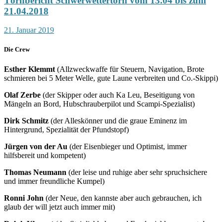
Törnbericht Schwerwettertörn vom 13.04 bis zum
21.04.2018
21. Januar 2019
Die Crew
Esther Klemmt
(Allzweckwaffe für Steuern, Navigation, Brote
schmieren bei 5 Meter Welle, gute Laune verbreiten und Co.-Skippi)
Olaf Zerbe
(der Skipper oder auch Ka Leu, Beseitigung von
Mängeln an Bord, Hubschrauberpilot und Scampi-Spezialist)
Dirk Schmitz
(der Alleskönner und die graue Eminenz im
Hintergrund, Spezialität der Pfundstopf)
Jürgen von der Au
(der Eisenbieger und Optimist, immer
hilfsbereit und kompetent)
Thomas Neumann
(der leise und ruhige aber sehr spruchsichere
und immer freundliche Kumpel)
Ronni John
(der Neue, den kannste aber auch gebrauchen, ich
glaub der will jetzt auch immer mit)