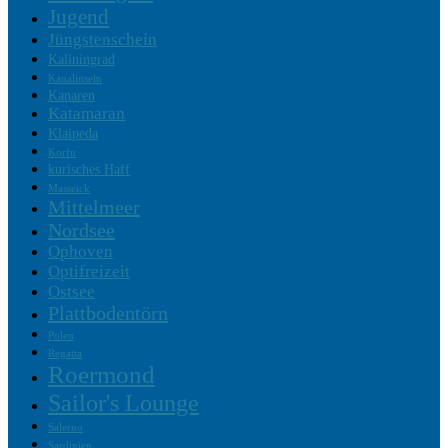
Jugend
Jüngstenschein
Kaliningrad
Kanalinseln
Kanaren
Katamaran
Klaipeda
Korfu
kurisches Haff
Masseick
Mittelmeer
Nordsee
Ophoven
Optifreizeit
Ostsee
Plattbodentörn
Polen
Regatta
Roermond
Sailor's Lounge
Salerno
Sardinien