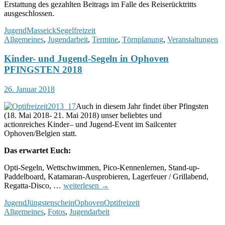
Erstattung des gezahlten Beitrags im Falle des Reiserücktritts
ausgeschlossen.
Jugend
Masseick
Segelfreizeit
Allgemeines
,
Jugendarbeit
,
Termine
,
Törnplanung
,
Veranstaltungen
Kinder- und Jugend-Segeln in Ophoven
PFINGSTEN 2018
26. Januar 2018
Auch in diesem Jahr findet über Pfingsten
(18. Mai 2018- 21. Mai 2018) unser beliebtes und
actionreiches Kinder– und Jugend-Event im Sailcenter
Ophoven/Belgien statt.
Das erwartet Euch:
Opti-Segeln, Wettschwimmen, Pico-Kennenlernen, Stand-up-
Paddelboard, Katamaran-Ausprobieren, Lagerfeuer / Grillabend,
Kinder-
Regatta-Disco, …
weiterlesen
→
und
Jugend
Jüngstenschein
Ophoven
Optifreizeit
Jugend-
Allgemeines
,
Fotos
,
Jugendarbeit
Segeln
in