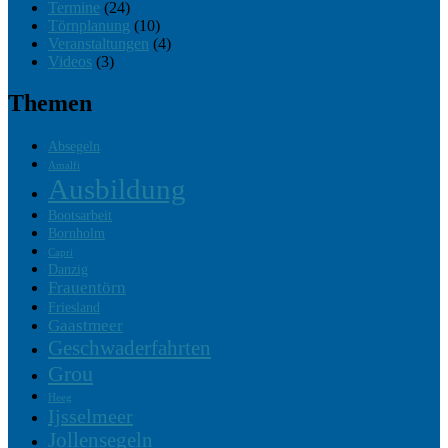
Termine
(24)
Törnplanung
(10)
Veranstaltungen
(4)
Videos
(3)
Themen
Absegeln
Amalfi
Ausbildung
Bootsarbeit
Bornholm
Capri
Danzig
Frauentörn
Friesland
Gaastmeer
Geschwaderfahrten
Grou
Heeg
Ijsselmeer
Jollensegeln