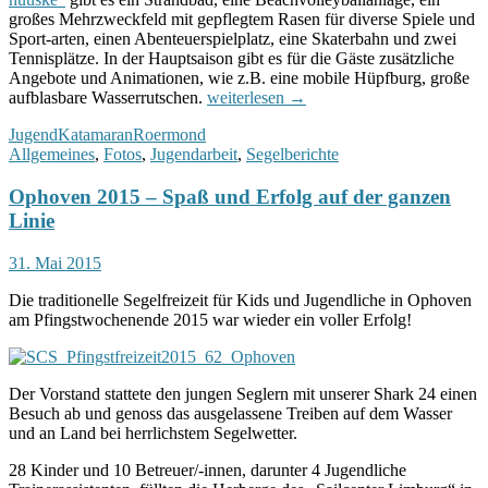
großes Mehrzweckfeld mit gepflegtem Rasen für diverse Spiele und
Sport-arten, einen Abenteuerspielplatz, eine Skaterbahn und zwei
Tennisplätze. In der Hauptsaison gibt es für die Gäste zusätzliche
Angebote und Animationen, wie z.B. eine mobile Hüpfburg, große
Jugend-
aufblasbare Wasserrutschen.
weiterlesen
→
sommersegelcamp
Jugend
Katamaran
Roermond
in
Allgemeines
,
Fotos
,
Jugendarbeit
,
Segelberichte
roermond
1.
Ophoven 2015 – Spaß und Erfolg auf der ganzen
bis
8.
Linie
August
2015
31. Mai 2015
Die traditionelle Segelfreizeit für Kids und Jugendliche in Ophoven
am Pfingstwochenende 2015 war wieder ein voller Erfolg!
Der Vorstand stattete den jungen Seglern mit unserer Shark 24 einen
Besuch ab und genoss das ausgelassene Treiben auf dem Wasser
und an Land bei herrlichstem Segelwetter.
28 Kinder und 10 Betreuer/-innen, darunter 4 Jugendliche