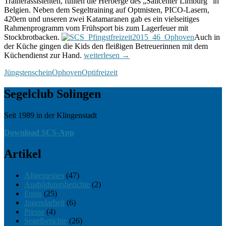
Trainerassistenten, füllten die Herberge des „Sailcenter Limburg“ in
Belgien. Neben dem Segeltraining auf Optmisten, PICO-Lasern,
420ern und unseren zwei Katamaranen gab es ein vielseitiges
Rahmenprogramm vom Frühsport bis zum Lagerfeuer mit
Stockbrotbacken.
Auch in
der Küche gingen die Kids den fleißigen Betreuerinnen mit dem
Ophoven
Küchendienst zur Hand.
weiterlesen
→
2015
Jüngstenschein
Ophoven
Optifreizeit
–
Spaß
und
Segelclub Solingen
Erfolg
Seit 1989 in der Klingenstadt
auf
Seit 1989 in der Klingenstadt
der
ganzen
Download SCS-App
Linie
Artikel
Allgemeines
(47)
Ausbildungsberichte
(2)
Fotos
(25)
Jugendarbeit
(6)
Presse
(4)
Segelberichte
(26)