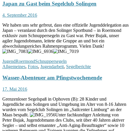
Japan zu Gast beim Segelclub Solingen
Ophoven
PFINGSTEN
2018
4. September 2016
Wir haben uns sehr gefreut, dass eine offizielle Jugenddelegation aus
Japan – veranlasst durch den Solinger Sportbund – in Roermond
exklusiv zum Schnuppersegeln zu Gast war. Peter Bujak, unser
agiler Jugendobmann, leitete die Gruppe an und bot ein
abwechslungsreiches Rahmenprogramm. Vielen Dank!
Jugend
Roermond
Schnuppersegeln
Allgemeines
,
Fotos
,
Jugendarbeit
,
Segelberichte
Wasser-Abenteuer am Pfingstwochenende
17. Mai 2016
Grenzenloser Segelspaß in Ophoven (B): 28 Kinder und
Jugendliche aus Solingen und Umgebung im Alter von 8-16 Jahren
wurden vom Segelclub Solingen im „Sailcenter Limburg“ an der
Maas bespaßt.
Unter fachkundiger Anleitung von
Peter Bujak, Jugendobmann des Clubs, seit über 40 Jahren aktiver
Segler – und selbst ernannter „Anti-Aging-Beauftragter“ sowie 10
weiteren Betreuern und Trainern konnten die Teilnehmer auf