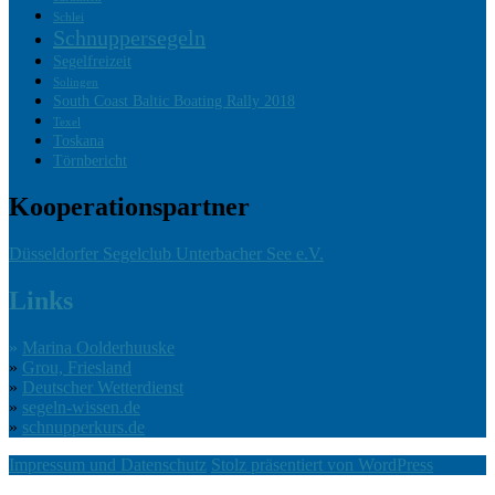
Schlei
Schnuppersegeln
Segelfreizeit
Solingen
South Coast Baltic Boating Rally 2018
Texel
Toskana
Törnbericht
Kooperationspartner
Düsseldorfer Segelclub Unterbacher See e.V.
Links
»
Marina Oolderhuuske
»
Grou, Friesland
»
Deutscher Wetterdienst
»
segeln-wissen.de
»
schnupperkurs.de
Impressum und Datenschutz
Stolz präsentiert von WordPress