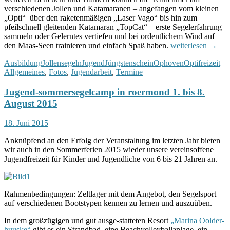
verschiedenen Jollen und Katamaranen – angefangen vom kleinen
„Opti“ über den raketenmäßigen „Laser Vago“ bis hin zum
pfeilschnell gleitenden Katamaran „TopCat“ – erste Segelerfahrung
sammeln oder Gelerntes vertiefen und bei ordentlichem Wind auf
Wasser-
den Maas-Seen trainieren und einfach Spaß haben.
weiterlesen
→
Abenteuer
Ausbildung
Jollensegeln
Jugend
Jüngstenschein
Ophoven
Optifreizeit
am
Allgemeines
,
Fotos
,
Jugendarbeit
,
Termine
Pfingstwochenend
Jugend-sommersegelcamp in roermond 1. bis 8.
August 2015
18. Juni 2015
Anknüpfend an den Erfolg der Veranstaltung im letzten Jahr bieten
wir auch in den Sommerferien 2015 wieder unsere vereinsoffene
Jugendfreizeit für Kinder und Jugendliche von 6 bis 21 Jahren an.
Rahmenbedingungen: Zeltlager mit dem Angebot, den Segelsport
auf verschiedenen Bootstypen kennen zu lernen und auszuüben.
In dem großzügigen und gut ausge-statteten Resort
„Marina Oolder-
huuske“
gibt es ein Strandbad, eine Beachvolleyballanlage, ein