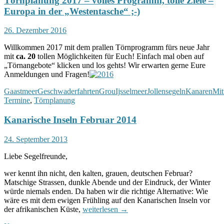
Törnplanung 2017 – volles Programm, tolle Ziele –
Europa in der „Westentasche“ ;-)
26. Dezember 2016
Willkommen 2017 mit dem prallen Törnprogramm fürs neue Jahr
mit
ca. 20
tollen Möglichkeiten für Euch! Einfach mal oben auf
„Törnangebote“ klicken und los gehts! Wir erwarten gerne Eure
Anmeldungen und Fragen!
Gaastmeer
Geschwaderfahrten
Grou
Ijsselmeer
Jollensegeln
Kanaren
Mit
Termine
,
Törnplanung
Kanarische Inseln Februar 2014
24. September 2013
Liebe Segelfreunde,
wer kennt ihn nicht, den kalten, grauen, deutschen Februar?
Matschige Strassen, dunkle Abende und der Eindruck, der Winter
würde niemals enden. Da haben wir die richtige Alternative: Wie
wäre es mit dem ewigen Frühling auf den Kanarischen Inseln vor
Kanarische
der afrikanischen Küste,
weiterlesen
→
Inseln