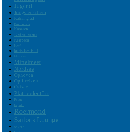
Jugend
Jüngstenschein
Kaliningrad
Kanalinseln
Kanaren
Katamaran
Klaipeda
Korfu
kurisches Haff
Masseick
Mittelmeer
Nordsee
Ophoven
Optifreizeit
Ostsee
Plattbodentörn
Polen
Regatta
Roermond
Sailor's Lounge
Salerno