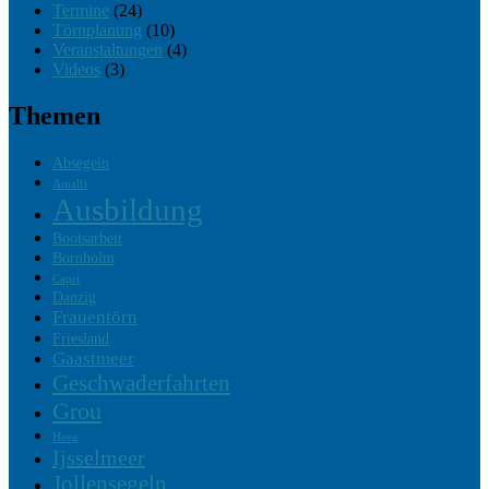
Termine
(24)
Törnplanung
(10)
Veranstaltungen
(4)
Videos
(3)
Themen
Absegeln
Amalfi
Ausbildung
Bootsarbeit
Bornholm
Capri
Danzig
Frauentörn
Friesland
Gaastmeer
Geschwaderfahrten
Grou
Heeg
Ijsselmeer
Jollensegeln