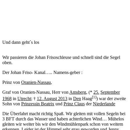
Und dann geht´s los
Wir passieren die Johan Frisoschleuse und schnell sind die Segel
oben.
Der Johan Friso- Kanal….. Namens-geber :
Prinz von
Oranien-Nassau
,
Graf von Oranien-Nassau, Herr von
Amsberg
, (*
25.
September
[1]
1968
in
Utrecht
; †
12. August 2013
in
Den
Haag
) war der zweite
Sohn von
Prinzessin Beatrix
und
Prinz Claus
der
Niederlande
Die Überfahrt macht richtig Spaß. Wir gleiten mit vollen Segeln bei
3 BFT durch das Wasser und haben achterlichen Wind… Mühelos
gleiten wir weiter bis wir den Windmühlenpark schon von weitem
erkennen. Leider ist der Himmel sehr grau geworden und Jenny