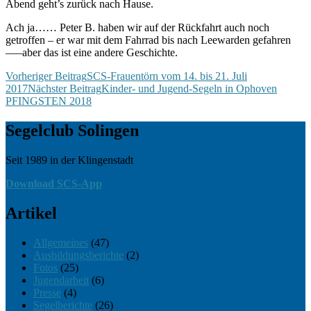
Abend geht’s zurück nach Hause.
Ach ja…… Peter B. haben wir auf der Rückfahrt auch noch
getroffen – er war mit dem Fahrrad bis nach Leewarden gefahren
—–aber das ist eine andere Geschichte.
Beitragsnavigation
Vorheriger Beitrag
SCS-Frauentörn vom 14. bis 21. Juli
2017
Nächster Beitrag
Kinder- und Jugend-Segeln in Ophoven
PFINGSTEN 2018
Segelclub Solingen
Seit 1989 in der Klingenstadt
Seit 1989 in der Klingenstadt
Download SCS-App
Artikel
Allgemeines
(47)
Ausbildungsberichte
(2)
Fotos
(25)
Jugendarbeit
(6)
Presse
(4)
Segelberichte
(26)