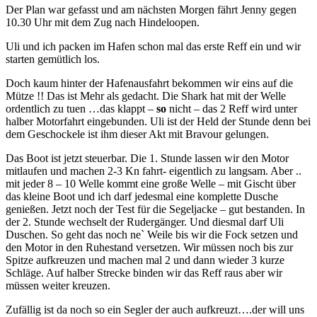
Der Plan war gefasst und am nächsten Morgen fährt Jenny gegen
10.30 Uhr mit dem Zug nach Hindeloopen.
Uli und ich packen im Hafen schon mal das erste Reff ein und wir
starten gemütlich los.
Doch kaum hinter der Hafenausfahrt bekommen wir eins auf die
Mütze !! Das ist Mehr als gedacht. Die Shark hat mit der Welle
ordentlich zu tuen …das klappt –
so
nicht – das 2 Reff wird unter
halber Motorfahrt eingebunden. Uli ist der Held der Stunde denn bei
dem Geschockele ist ihm dieser Akt mit Bravour gelungen.
Das Boot ist jetzt steuerbar. Die 1. Stunde lassen wir den Motor
mitlaufen und machen 2-3 Kn fahrt- eigentlich zu langsam. Aber ..
mit jeder 8 – 10 Welle kommt eine große Welle – mit Gischt über
das kleine Boot und ich darf jedesmal eine komplette Dusche
genießen. Jetzt noch der Test für die Segeljacke – gut bestanden. In
der 2. Stunde wechselt der Rudergänger. Und diesmal darf Uli
Duschen. So geht das noch ne` Weile bis wir die Fock setzen und
den Motor in den Ruhestand versetzen. Wir müssen noch bis zur
Spitze aufkreuzen und machen mal 2 und dann wieder 3 kurze
Schläge. Auf halber Strecke binden wir das Reff raus aber wir
müssen weiter kreuzen.
Zufällig ist da noch so ein Segler der auch aufkreuzt….der will uns