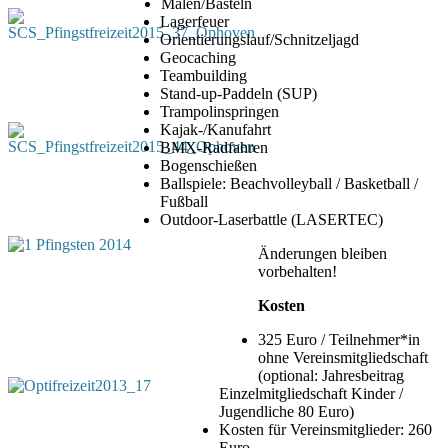
Malen/Basteln
Lagerfeuer
Orientierungslauf/Schnitzeljagd
Geocaching
Teambuilding
Stand-up-Paddeln (SUP)
Trampolinspringen
Kajak-/Kanufahrt
BMX-Radfahren
Bogenschießen
Ballspiele: Beachvolleyball / Basketball /
Fußball
Outdoor-Laserbattle (LASERTEC)
Änderungen bleiben
vorbehalten!
Kosten
325 Euro / Teilnehmer*in
ohne Vereinsmitgliedschaft
(optional: Jahresbeitrag
Einzelmitgliedschaft Kinder /
Jugendliche 80 Euro)
Kosten für Vereinsmitglieder: 260
Euro