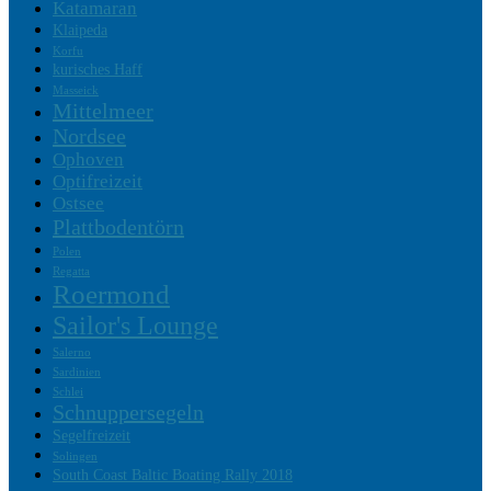
Katamaran
Klaipeda
Korfu
kurisches Haff
Masseick
Mittelmeer
Nordsee
Ophoven
Optifreizeit
Ostsee
Plattbodentörn
Polen
Regatta
Roermond
Sailor's Lounge
Salerno
Sardinien
Schlei
Schnuppersegeln
Segelfreizeit
Solingen
South Coast Baltic Boating Rally 2018