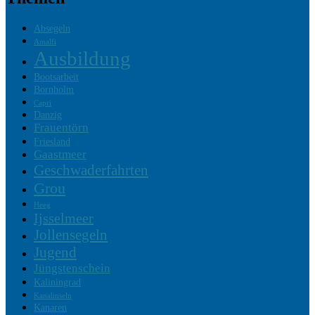
Absegeln
Amalfi
Ausbildung
Bootsarbeit
Bornholm
Capri
Danzig
Frauentörn
Friesland
Gaastmeer
Geschwaderfahrten
Grou
Heeg
Ijsselmeer
Jollensegeln
Jugend
Jüngstenschein
Kaliningrad
Kanalinseln
Kanaren