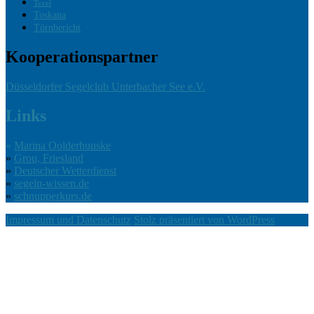
Texel
Toskana
Törnbericht
Kooperationspartner
Düsseldorfer Segelclub Unterbacher See e.V.
Links
»
Marina Oolderhuuske
»
Grou, Friesland
»
Deutscher Wetterdienst
»
segeln-wissen.de
»
schnupperkurs.de
Impressum und Datenschutz
Stolz präsentiert von WordPress